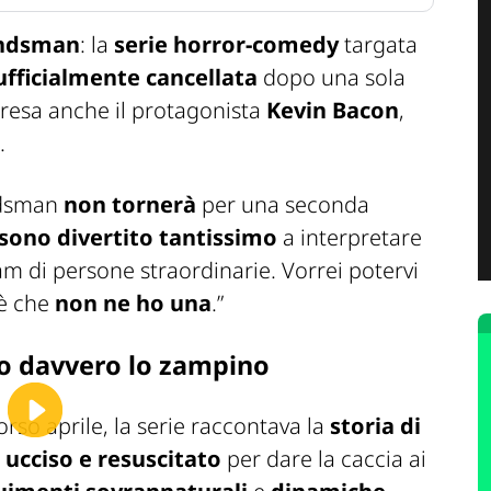
ndsman
: la
serie horror-comedy
targata
ufficialmente cancellata
dopo una sola
presa anche il protagonista
Kevin Bacon
,
.
dsman
non tornerà
per una seconda
sono divertito tantissimo
a interpretare
m di persone straordinarie. Vorrei potervi
 è che
non ne ho una
.”
so davvero lo zampino
orso aprile, la serie raccontava la
storia di
e ucciso e resuscitato
per dare la caccia ai