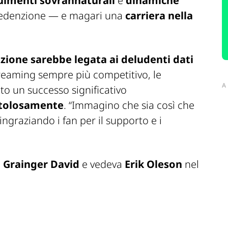
uimenti sovrannaturali
e
dinamiche
redenzione — e magari una
carriera nella
zione sarebbe legata ai deludenti dati
reaming sempre più competitivo, le
A
o un successo significativo
ttolosamente
. “Immagino che sia così che
ngraziando i fan per il supporto e i
a Grainger David
e vedeva
Erik Oleson
nel