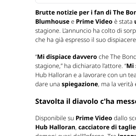
Brutte notizie per i fan di
The Bo
Blumhouse
e
Prime Video
è stata
stagione. L’annuncio ha colto di sor
che ha già espresso il suo dispiacere
“
Mi dispiace davvero
che
The Bon
stagione,” ha dichiarato l’attore. “
Mi 
Hub Halloran e a lavorare con un tea
dare una
spiegazione
, ma la verità
Stavolta il diavolo c'ha mes
Disponibile su
Prime Video
dallo sc
Hub Halloran
,
cacciatore di tagli