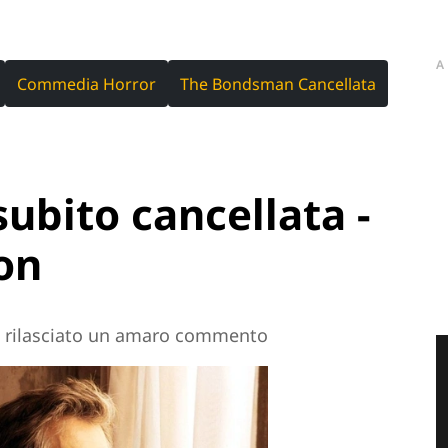
A
Commedia Horror
The Bondsman Cancellata
bito cancellata -
on
ha rilasciato un amaro commento