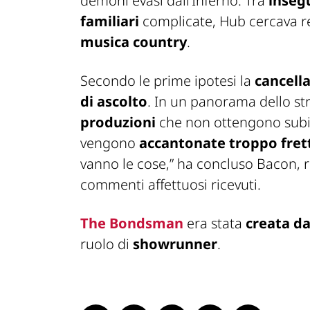
demoni evasi dall’Inferno. Tra
inseg
familiari
complicate, Hub cercava 
musica country
.
Secondo le prime ipotesi la
cancella
di ascolto
. In un panorama dello st
produzioni
che non ottengono subit
vengono
accantonate troppo fre
vanno le cose,” ha concluso Bacon, ri
commenti affettuosi ricevuti.
The Bondsman
era stata
creata d
ruolo di
showrunner
.