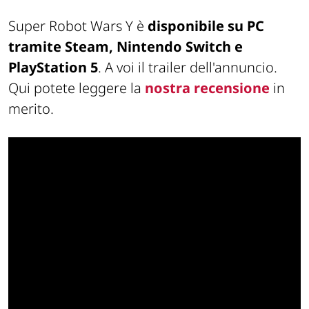
Super Robot Wars Y è
disponibile su PC
tramite Steam, Nintendo Switch e
PlayStation 5
. A voi il trailer dell'annuncio.
Qui potete leggere la
nostra recensione
in
merito.