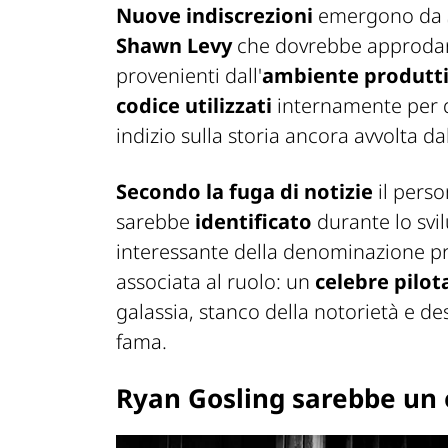
Nuove indiscrezioni
emergono da
Shawn Levy
che dovrebbe approdare
provenienti dall'
ambiente produtt
codice utilizzati
internamente per d
indizio sulla storia ancora avvolta da
Secondo la fuga di notizie
il pers
sarebbe
identificato
durante lo svi
interessante della denominazione pr
associata al ruolo: un
celebre pilot
galassia, stanco della notorietà e d
fama.
Ryan Gosling sarebbe un e