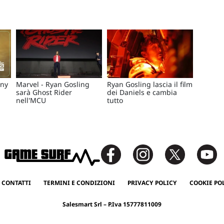
any
Marvel - Ryan Gosling
Ryan Gosling lascia il film
sarà Ghost Rider
dei Daniels e cambia
nell'MCU
tutto
 CONTATTI
TERMINI E CONDIZIONI
PRIVACY POLICY
COOKIE PO
Salesmart Srl – P.Iva 15777811009