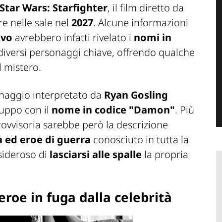
Star Wars: Starfighter
, il film diretto da
 nelle sale nel
2027
. Alcune informazioni
ivo
avrebbero infatti rivelato i
nomi in
iversi personaggi chiave, offrendo qualche
l mistero.
onaggio interpretato da
Ryan Gosling
luppo con il
nome in codice "Damon"
. Più
ovvisoria sarebbe però la descrizione
a ed eroe di guerra
conosciuto in tutta la
esideroso di
lasciarsi alle spalle
la propria
roe in fuga dalla celebrità