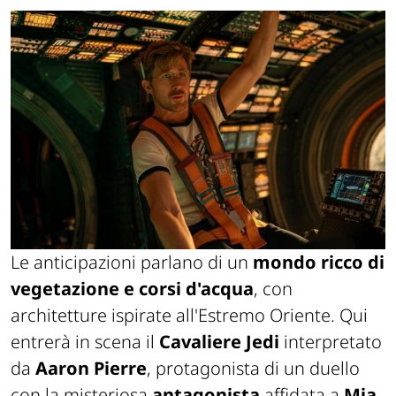
Le anticipazioni parlano di un
mondo ricco di
vegetazione e corsi d'acqua
, con
architetture ispirate all'Estremo Oriente. Qui
entrerà in scena il
Cavaliere Jedi
interpretato
da
Aaron Pierre
, protagonista di un duello
con la misteriosa
antagonista
affidata a
Mia