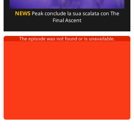
NEWS
Peak conclude la sua scalata con The
Final Ascent