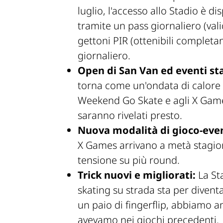
luglio, l'accesso allo Stadio è 
tramite un pass giornaliero (vali
gettoni PIR (ottenibili completa
giornaliero.
Open di San Van ed eventi sta
torna come un'ondata di calore c
Weekend Go Skate e agli X Game
saranno rivelati presto.
Nuova modalità di gioco-eve
X Games arrivano a metà stagion
tensione su più round.
Trick nuovi e migliorati:
La Sta
skating su strada sta per divent
un paio di fingerflip, abbiamo am
avevamo nei giochi precedenti.