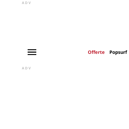
ADV
Offerte
Popsurf
ADV