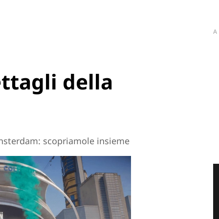
A
ttagli della
Vansterdam: scopriamole insieme