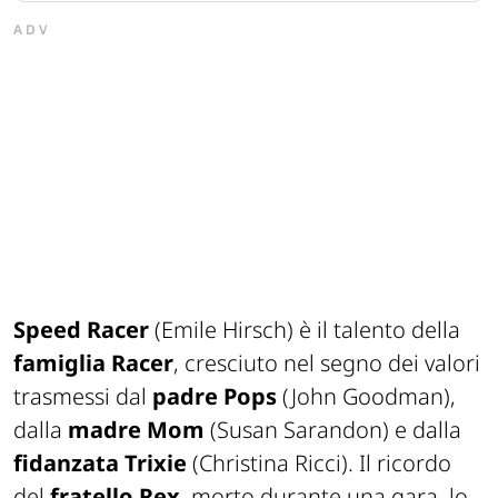
ADV
Speed Racer
(Emile Hirsch) è il talento della
famiglia Racer
, cresciuto nel segno dei valori
trasmessi dal
padre Pops
(John Goodman),
dalla
madre Mom
(Susan Sarandon) e dalla
fidanzata Trixie
(Christina Ricci). Il ricordo
del
fratello Rex
, morto durante una gara, lo