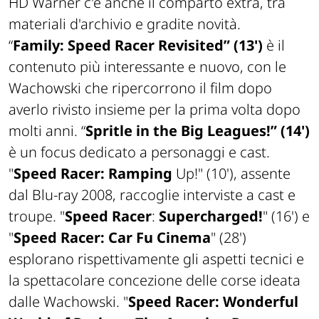
HD Warner c'è anche il comparto extra, tra
materiali d'archivio e gradite novità.
“
Family:
Speed Racer
Revisited”
(13')
è il
contenuto più interessante e nuovo, con le
Wachowski che ripercorrono il film dopo
averlo rivisto insieme per la prima volta dopo
molti anni. “
Spritle in the Big Leagues!
”
(14')
è un focus dedicato a personaggi e cast.
"
Speed Racer: Ramping
Up!" (10'), assente
dal Blu-ray 2008, raccoglie interviste a cast e
troupe. "
Speed Racer
:
Supercharged!
" (16') e
"
Speed Racer: Car Fu
Cinema
" (28')
esplorano rispettivamente gli aspetti tecnici e
la spettacolare concezione delle corse ideata
dalle Wachowski. "
Speed Racer: Wonderful