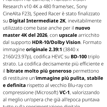
Research v10 4K a 480 frame/sec, Sony
CineAlta F23),
Speed Racer
è stato finalizzato
su
Digital Intermediate 2K
, inevitabilmente
utilizzato come base anche per il
nuovo
master 4K del 2026
, con
upscale
arricchito
dal supporto
HDR-10/Dolby Vision
. Formato
immagine
originale 2.39:1
(3840 x
2160/23.97p), codifica HEVC su
BD-100
triplo
strato. La codifica decisamente più efficiente e
il
bitrate molto più generoso
permettono
di restituire un'
immagine più pulita, stabile
e definita
rispetto al vecchio Blu-ray con
compressione (Microsoft)
VC-1
, valorizzando
al meglio un'opera che già all'epoca puntava
tutto sulla sperimentazione digitale.