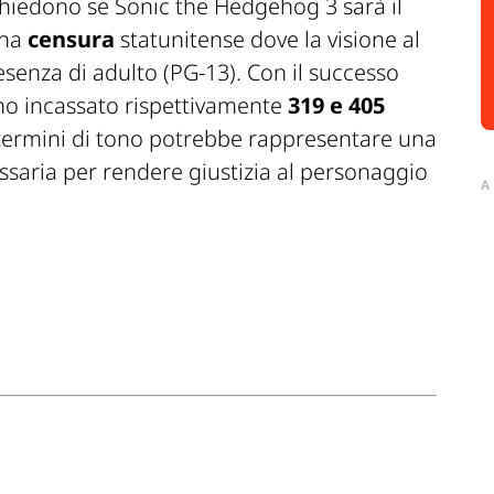
 chiedono se
Sonic the Hedgehog 3
sarà il
una
censura
statunitense dove la visione al
resenza di adulto (PG-13). Con il successo
no incassato rispettivamente
319 e 405
 termini di tono potrebbe rappresentare una
saria per rendere giustizia al personaggio
A