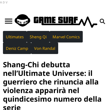
ADV
Ultimates
Sheng Qi
Marvel Comics
Deniz Camp
Von Randal
Shang-Chi debutta
nell’Ultimate Universe: il
guerriero che rinuncia alla
violenza apparirà nel
quindicesimo numero della
serie