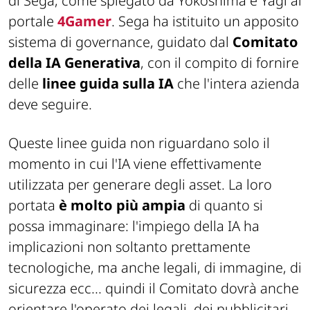
di Sega, come spiegato da Yokoshima e Yagi al
portale
4Gamer
. Sega ha istituito un apposito
sistema di governance, guidato dal
Comitato
della IA Generativa
, con il compito di fornire
delle
linee guida sulla IA
che l'intera azienda
deve seguire.
Queste linee guida non riguardano solo il
momento in cui l'IA viene effettivamente
utilizzata per generare degli asset. La loro
portata
è molto più ampia
di quanto si
possa immaginare: l'impiego della IA ha
implicazioni non soltanto prettamente
tecnologiche, ma anche legali, di immagine, di
sicurezza ecc... quindi il Comitato dovrà anche
orientare l'operato dei legali, dei pubblicitari,