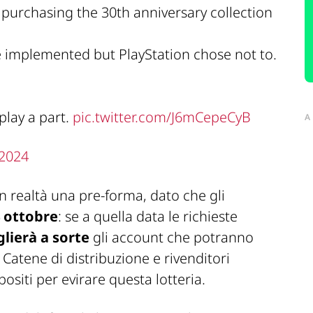
 purchasing the 30th anniversary collection
be implemented but PlayStation chose not to.
play a part.
pic.twitter.com/J6mCepeCyB
A
 2024
in realtà una
pre-forma
, dato che gli
 ottobre
: se a quella data le richieste
glierà a sorte
gli account che potranno
 Catene di distribuzione e rivenditori
positi per evirare questa
lotteria
.