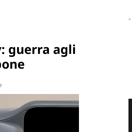
A
: guerra agli
pone
e