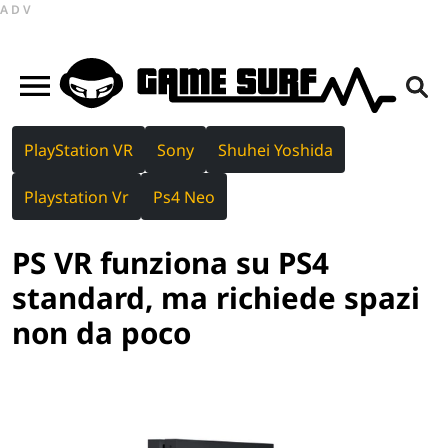
ADV
PlayStation VR
Sony
Shuhei Yoshida
Playstation Vr
Ps4 Neo
PS VR funziona su PS4
standard, ma richiede spazi
non da poco