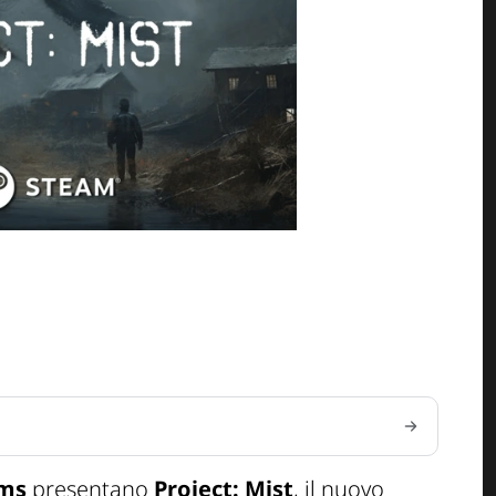
ms
presentano
Project:
Mist
, il nuovo