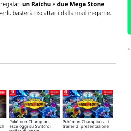
regalati
un Raichu
e
due Mega Stone
erli, basterà riscattarli dalla mail in-game.
A
Pokémon Champions
Pokémon Champions – il
tch
esce oggi su Switch: il
trailer di presentazione
trailer di lancio