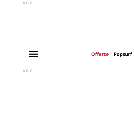
ADV
Offerte
Popsurf
ADV