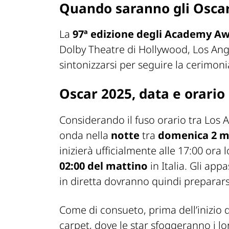
Quando saranno gli Osca
La
97ª edizione degli Academy A
Dolby Theatre di Hollywood, Los Ange
sintonizzarsi per seguire la cerimon
Oscar 2025, data e orario 
Considerando il fuso orario tra Los A
onda nella
notte
tra
domenica 2 m
inizierà ufficialmente alle 17:00 ora
02:00
del
mattino
in Italia. Gli app
in diretta dovranno quindi preparars
Come di consueto, prima dell’inizio d
carpet, dove le star sfoggeranno i lor