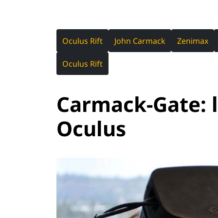
Oculus Rift
John Carmack
Zenimax
Oculus Rift
Carmack-Gate: l
Oculus