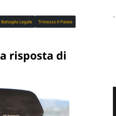
A
Battaglia Legale
Tristezza A Palate
a risposta di