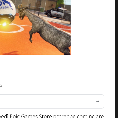
9
iovedì Epic Games Store potrebbe cominciare