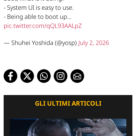
- System UI is easy to use.
- Being able to boot up…
pic.twitter.com/qQL93AALpZ
— Shuhei Yoshida (@yosp)
July 2, 2026
GLI ULTIMI ARTICOLI