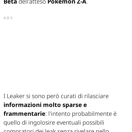
Beta
dell'atteso
Pokémon Z-A
.
ADV
I
Leaker
si sono però curati di rilasciare
informazioni molto sparse e
frammentarie
: l'intento probabilmente è
quello di
ingolosire
eventuali possibili
compratori dei
leak
senza rivelare nello