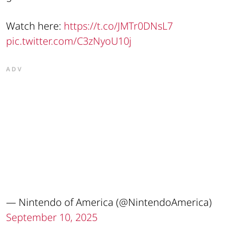
Watch here:
https://t.co/JMTr0DNsL7
pic.twitter.com/C3zNyoU10j
ADV
— Nintendo of America (@NintendoAmerica)
September 10, 2025