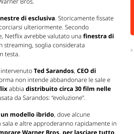
inestre di esclusiva
. Storicamente fissate
corciarsi ulteriormente. Secondo
e
, Netflix avrebbe valutato una
finestra di
in streaming, soglia considerata
A
n testa.
è intervenuto
Ted Sarandos
,
CEO di
aforma non intende abbandonare le sale e
lix
abbia
distribuito circa 30 film nelle
 usata da Sarandos: “evoluzione”.
 un
modello ibrido
, dove alcune
n sala e altre approderanno rapidamente in
mprare Warner Bros. per lasciare tutto