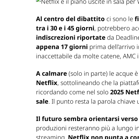
Al centro del dibattito
ci sono le
f
tra i 30 e i 45 giorni
, potrebbero ac
indiscrezioni riportate
da
Deadlin
appena 17 giorni
prima dell’arrivo 
inaccettabile da molte catene, AMC i
A calmare
(solo in parte) le acque 
Netflix
, sottolineando che la piatt
ricordando come nel solo
2025 Netf
sale
. Il punto resta la parola chiave
Il futuro sembra orientarsi verso
produzioni resteranno più a lungo i
streaming.
Netflix non punta a co