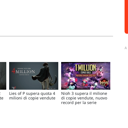
A
2
Lies of P supera quota 4
Nioh 3 supera il milione
te
milioni di copie vendute
di copie vendute, nuovo
record per la serie