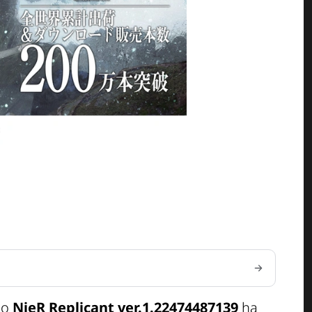
uo
NieR Replicant ver.1.22474487139
ha