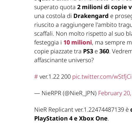
superato quota
2 milioni di copie
una costola di
Drakengard
e prose
riuscito a raggiungere l'ambito trag
scaffali. Non molto rispetto al suo 
festeggia i
10 milioni
, ma sempre me
copie piazzate tra
PS3
e
360
. Vedrem
affascinante universo?
#
ver.1.22 200
pic.twitter.com/wStfjC
— NieRPR (@NieR_JPN)
February 20,
NieR Replicant ver.1.22474487139 è
PlayStation 4 e Xbox One
.