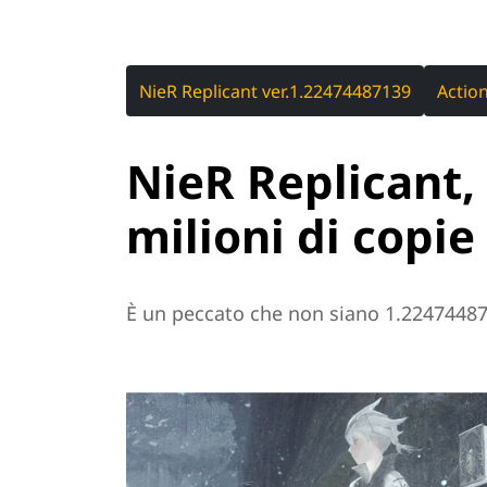
NieR Replicant ver.1.22474487139
Actio
NieR Replicant,
milioni di copi
È un peccato che non siano 1.2247448