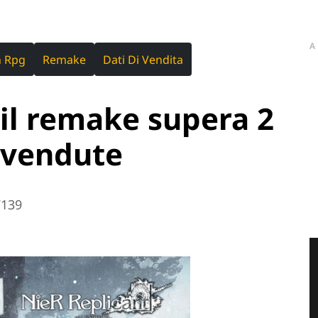
A
n Rpg
Remake
Dati Di Vendita
 il remake supera 2
e vendute
7139