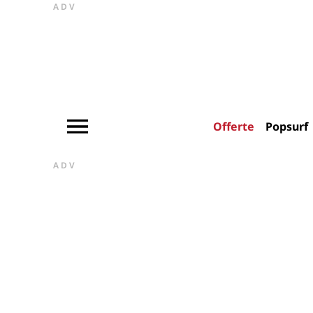
ADV
Offerte
Popsurf
ADV