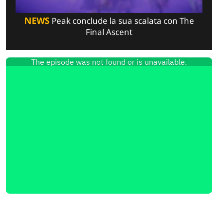
NEWS
Peak conclude la sua scalata con The
Final Ascent