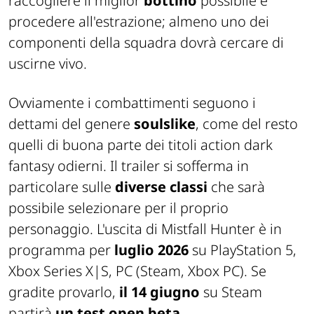
raccogliere il miglior
bottino
possibile e
procedere all'estrazione; almeno uno dei
componenti della squadra dovrà cercare di
uscirne vivo.
Ovviamente i combattimenti seguono i
dettami del genere
soulslike
, come del resto
quelli di buona parte dei titoli action dark
fantasy odierni. Il trailer si sofferma in
particolare sulle
diverse classi
che sarà
possibile selezionare per il proprio
personaggio. L'uscita di Mistfall Hunter è in
programma per
luglio 2026
su PlayStation 5,
Xbox Series X|S, PC (Steam, Xbox PC). Se
gradite provarlo,
il 14 giugno
su Steam
partirà
un test open beta
.