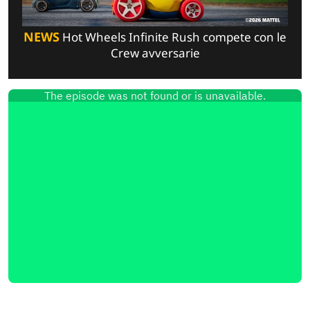
NEWS
Hot Wheels Infinite Rush compete con le
Crew avversarie