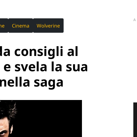
A
ne
Cinema
Wolverine
 consigli al
e svela la sua
 nella saga