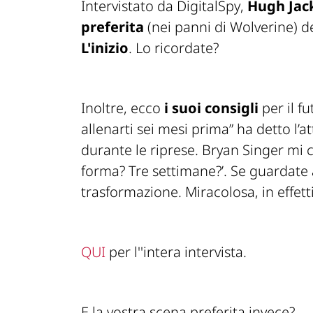
Intervistato da
DigitalSpy
,
Hugh Ja
preferita
(nei panni di Wolverine) de
L'inizio
. Lo ricordate?
Inoltre, ecco
i suoi consigli
per il fu
allenarti sei mesi prima” ha detto l’
durante le riprese. Bryan Singer mi c
forma? Tre settimane?’. Se guardate 
trasformazione. Miracolosa, in effetti
QUI
per l''intera intervista.
E la
vostra
scena preferita invece?