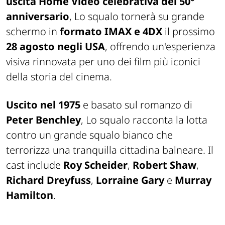
uscita Home Video celebrativa del 50°
anniversario
, Lo squalo tornerà su grande
schermo in
formato IMAX e 4DX
il prossimo
28 agosto negli USA
, offrendo un'esperienza
visiva rinnovata per uno dei film più iconici
della storia del cinema.
Uscito nel 1975
e basato sul romanzo di
Peter Benchley
,
Lo squalo
racconta la lotta
contro un grande squalo bianco che
terrorizza una tranquilla cittadina balneare. Il
cast include
Roy Scheider
,
Robert Shaw
,
Richard Dreyfuss
,
Lorraine Gary
e
Murray
Hamilton
.