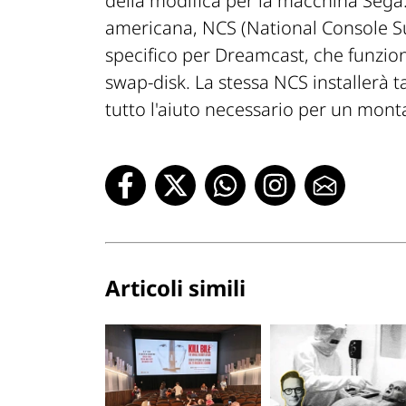
della modifica per la macchina Sega. 
americana, NCS (National Console S
specifico per Dreamcast, che funzio
swap-disk. La stessa NCS installerà ta
tutto l'aiuto necessario per un monta
Articoli simili