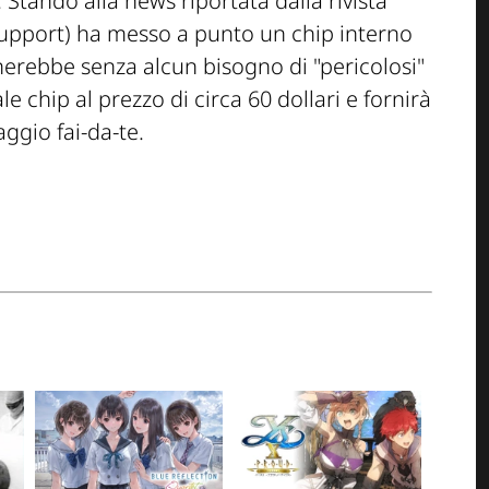
Stando alla news riportata dalla rivista
upport) ha messo a punto un chip interno
nerebbe senza alcun bisogno di "pericolosi"
le chip al prezzo di circa 60 dollari e fornirà
ggio fai-da-te.