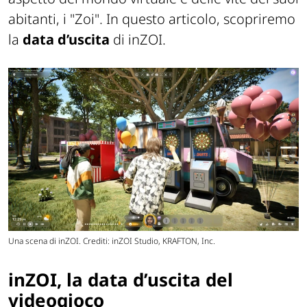
abitanti, i "Zoi". In questo articolo, scopriremo
la
data d’uscita
di inZOI.
Una scena di inZOI. Crediti: inZOI Studio, KRAFTON, Inc.
inZOI, la data d’uscita del
videogioco