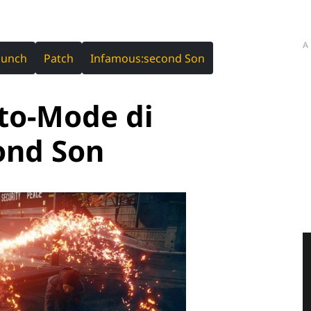
A
Punch
Patch
Infamous:second Son
oto-Mode di
ond Son