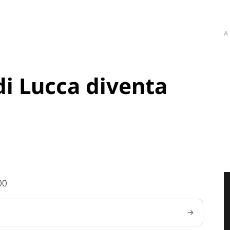
A
di Lucca diventa
00