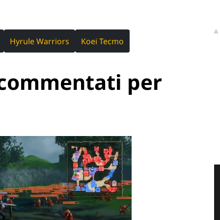
A
Hyrule Warriors
Koei Tecmo
ocommentati per
s