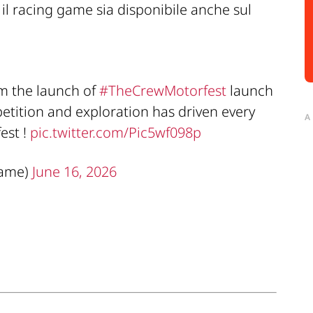
 il racing game sia disponibile anche sul
om the launch of
#TheCrewMotorfest
launch
petition and exploration has driven every
A
est !
pic.twitter.com/Pic5wf098p
Game)
June 16, 2026