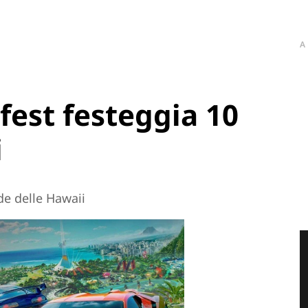
A
est festeggia 10
i
de delle Hawaii