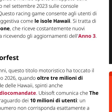
to nel settembre 2023 sulle console
 Questo racing game consente agli utenti di
suggestiva come
le isole Hawaii
. Si tratta di
ione
, che riceve costantemente nuovi
 ricevendo gli aggiornamenti dell'
Anno 3
.
orfest
ni, questo titolo motoristico ha toccato il
io 2026, quando
oltre tre milioni di
ade delle Hawaii, spinti anche
adiocomandate
. Ubisoft comunica che
The
traguardo dei
10 milioni di utenti
: un
 numero non corrisponda esattamente a