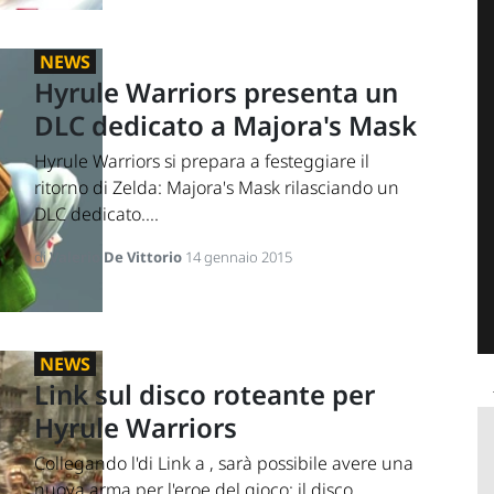
NEWS
Hyrule Warriors presenta un
DLC dedicato a Majora's Mask
Hyrule Warriors si prepara a festeggiare il
ritorno di Zelda: Majora's Mask rilasciando un
DLC dedicato....
di
Valerio De Vittorio
14 gennaio 2015
NEWS
Link sul disco roteante per
Hyrule Warriors
Collegando l'di Link a , sarà possibile avere una
nuova arma per l'eroe del gioco: il disco