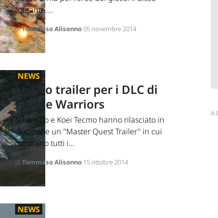
roteante....
di
Tommaso Alisonno
05 novembre 2014
NEWS
Nuovo trailer per i DLC di
Hyrule Warriors
A
Nintendo e Koei Tecmo hanno rilasciato in
giappone un "Master Quest Trailer" in cui
mostrano tutti i...
di
Tommaso Alisonno
15 ottobre 2014
NEWS