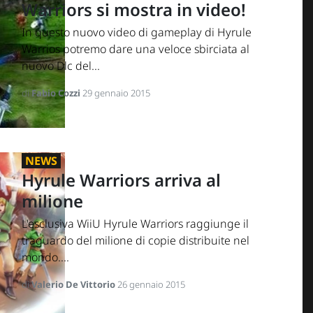
Warriors si mostra in video!
In questo nuovo video di gameplay di Hyrule
Warrios potremo dare una veloce sbirciata al
nuovo Dlc del...
di
Fabio Cozzi
29 gennaio 2015
NEWS
Hyrule Warriors arriva al
milione
L'esclusiva WiiU Hyrule Warriors raggiunge il
traguardo del milione di copie distribuite nel
mondo....
di
Valerio De Vittorio
26 gennaio 2015