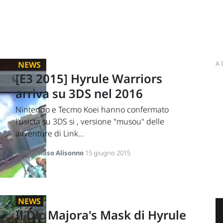
NEWS
A
[E3 2015] Hyrule Warriors
arriva su 3DS nel 2016
Nintendo e Tecmo Koei hanno confermato
l'usicta su 3DS si , versione "musou" delle
avventure di Link...
di
Tommaso Alisonno
15 giugno 2015
NEWS
Il Dlc Majora's Mask di Hyrule