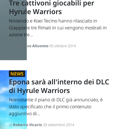
Tre cattivoni giocabili per
Hyrule Warriors
Nintendo e Koei Tecmo hanno rilasciato in
Giappone tre filmati in cui vengono mostrati in
azione tre...
di
Tommaso Alisonno
05 ottobre 2014
NEWS
Epona sarà all'interno dei DLC
di Hyrule Warriors
Nonostante il piano di DLC già annunciato, è
stato specificato che il primo contenuto
aggiuntivo di...
di
Roberto Vicario
28 settembre 2014