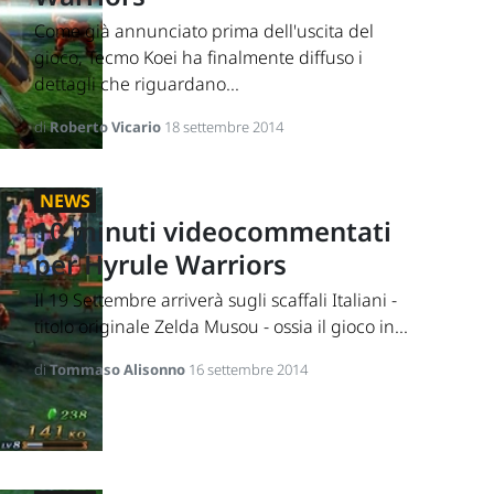
Come già annunciato prima dell'uscita del
gioco, Tecmo Koei ha finalmente diffuso i
dettagli che riguardano...
di
Roberto Vicario
18 settembre 2014
NEWS
10 minuti videocommentati
per Hyrule Warriors
Il 19 Settembre arriverà sugli scaffali Italiani -
titolo originale Zelda Musou - ossia il gioco in...
di
Tommaso Alisonno
16 settembre 2014