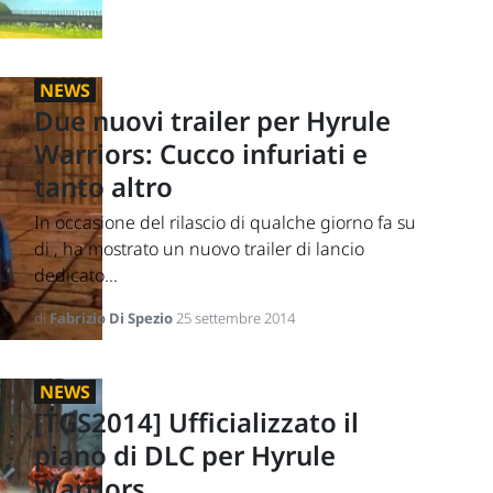
NEWS
Due nuovi trailer per Hyrule
Warriors: Cucco infuriati e
tanto altro
In occasione del rilascio di qualche giorno fa su
di , ha mostrato un nuovo trailer di lancio
dedicato...
di
Fabrizio Di Spezio
25 settembre 2014
NEWS
[TGS2014] Ufficializzato il
piano di DLC per Hyrule
Warriors