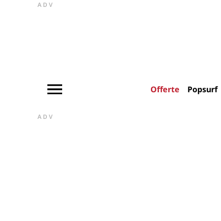
ADV
Offerte
Popsurf
ADV