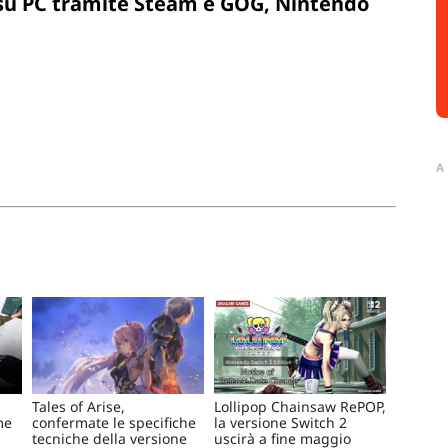
 su PC tramite Steam e GOG, Nintendo
A
Tales of Arise,
Lollipop Chainsaw RePOP,
me
confermate le specifiche
la versione Switch 2
tecniche della versione
uscirà a fine maggio