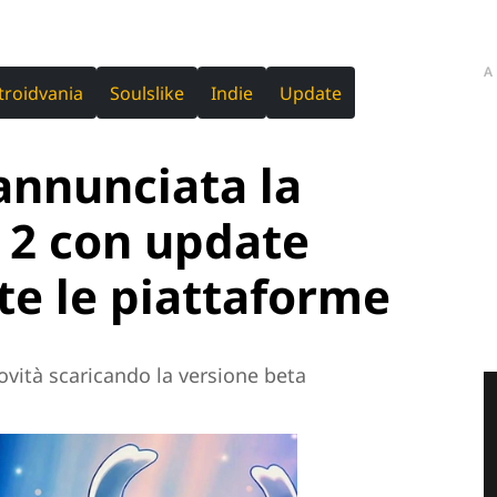
A
roidvania
Soulslike
Indie
Update
annunciata la
 2 con update
te le piattaforme
ovità scaricando la versione beta