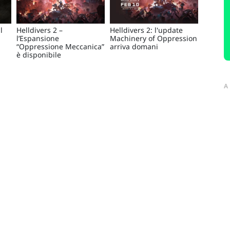
l
Helldivers 2 –
Helldivers 2: l'update
l’Espansione
Machinery of Oppression
“Oppressione Meccanica”
arriva domani
è disponibile
A