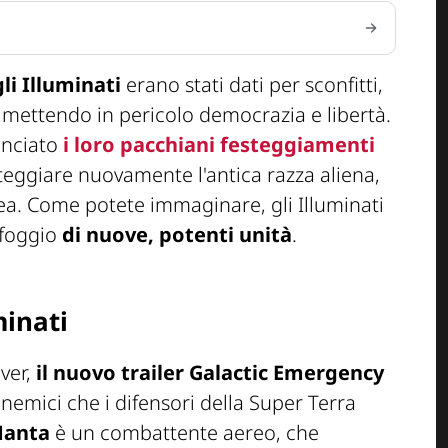
gli Illuminati
erano stati dati per sconfitti,
 mettendo in pericolo democrazia e libertà.
inciato
i loro pacchiani festeggiamenti
nteggiare nuovamente l'antica razza aliena,
ea. Come potete immaginare, gli Illuminati
sfoggio
di nuove, potenti unità
.
minati
iver,
il nuovo trailer Galactic Emergency
emici che i difensori della Super Terra
Manta
è un combattente aereo, che