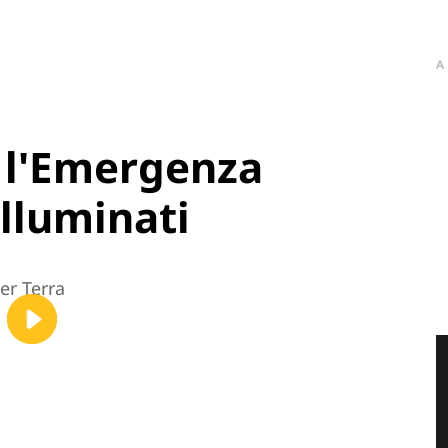
A
è l'Emergenza
Illuminati
er Terra