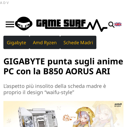
ADV
Gigabyte
Amd Ryzen
Schede Madri
GIGABYTE punta sugli anime
PC con la B850 AORUS ARI
L’aspetto più insolito della scheda madre è
proprio il design “waifu-style”