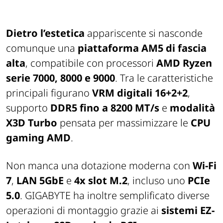
Dietro l’estetica
appariscente si nasconde
comunque una
piattaforma AM5 di fascia
alta
, compatibile con processori
AMD Ryzen
serie 7000, 8000 e 9000
. Tra le caratteristiche
principali figurano
VRM digitali 16+2+2
,
supporto
DDR5 fino a 8200 MT/s
e
modalità
X3D Turbo
pensata per massimizzare le
CPU
gaming AMD
.
Non manca una dotazione moderna con
Wi-Fi
7
,
LAN 5GbE
e
4x slot M.2
, incluso uno
PCIe
5.0
. GIGABYTE ha inoltre semplificato diverse
operazioni di montaggio grazie ai
sistemi EZ-