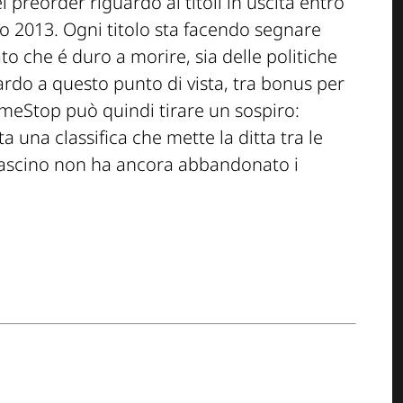
preorder riguardo ai titoli in uscita entro
o 2013. Ogni titolo sta facendo segnare
o che é duro a morire, sia delle politiche
rdo a questo punto di vista, tra bonus per
GameStop può quindi tirare un sospiro:
 una classifica che mette la ditta tra le
o fascino non ha ancora abbandonato i