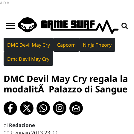
ADV
DMC Devil May Cry
Capcom
Ninja Theory
Dmc Devil May Cry
DMC Devil May Cry regala la
modalitÃ Palazzo di Sangue
di
Redazione
09 Gennaio 2013 23:00