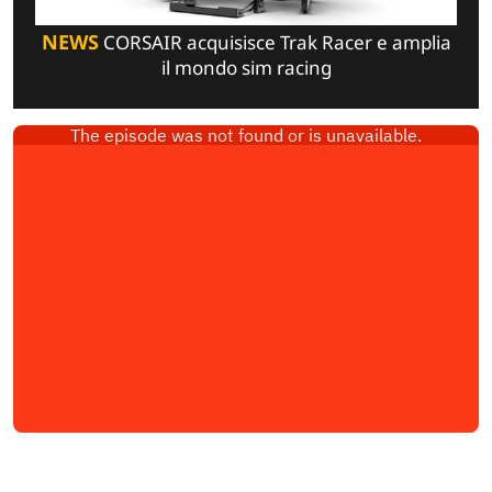
NEWS
CORSAIR acquisisce Trak Racer e amplia
il mondo sim racing