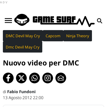
ADV
DMC Devil May Cry
Capcom
Ninja Theory
Dmc Devil May Cry
Nuovo video per DMC
di
Fabio Fundoni
13 Agosto 2012 22:00