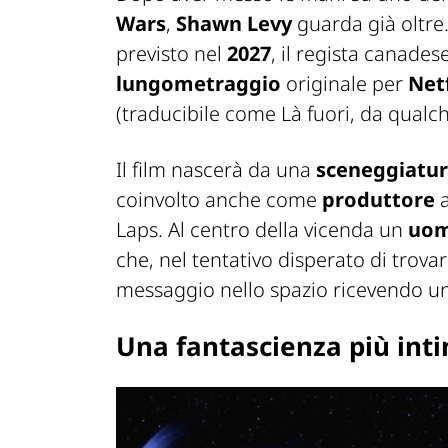
Wars
,
Shawn Levy
guarda già oltr
previsto nel
2027
, il regista canade
lungometraggio
originale per
Netf
(traducibile come
Là fuori, da qualc
Il film nascerà da una
sceneggiatur
coinvolto anche come
produttore
a
Laps. Al centro della vicenda un
uom
che, nel tentativo disperato di trova
messaggio nello spazio ricevendo un
Una fantascienza più int