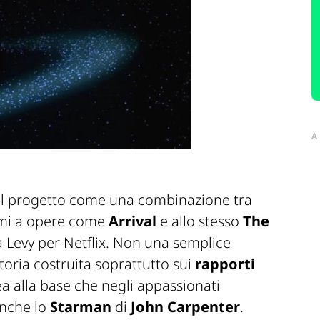
A
il progetto come una combinazione tra
ami a opere come
Arrival
e allo stesso
The
 da Levy per Netflix. Non una semplice
oria costruita soprattutto sui
rapporti
dea alla base che negli appassionati
anche lo
Starman
di
John Carpenter
.