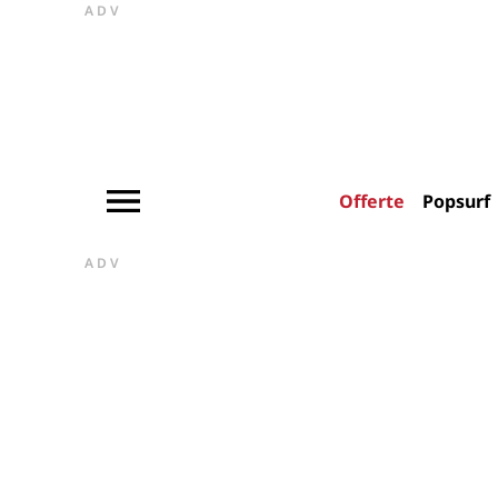
ADV
Offerte
Popsurf
ADV