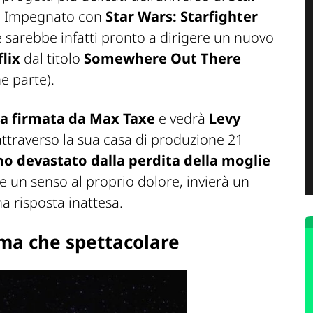
e. Impegnato con
Star Wars: Starfighter
se sarebbe infatti pronto a dirigere un nuovo
lix
dal titolo
Somewhere Out There
he parte
).
a firmata da Max Taxe
e vedrà
Levy
ttraverso la sua casa di produzione 21
o devastato dalla perdita della moglie
re un senso al proprio dolore, invierà un
a risposta inattesa.
ima che spettacolare