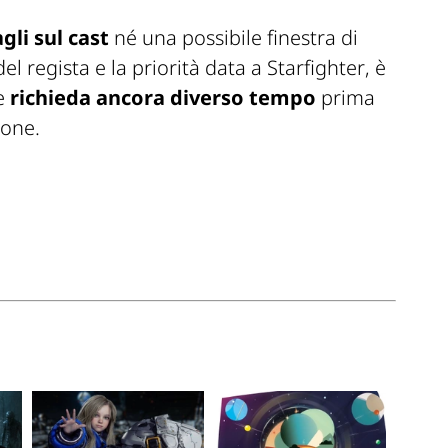
li sul cast
né una possibile finestra di
l regista e la priorità data a
Starfighter
, è
e
richieda ancora diverso tempo
prima
ione.