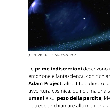
JOHN CARPENTER'S STARMAN (1984)
Le
prime indiscrezioni
descrivono 
emozione e fantascienza, con richi
Adam Project
, altro titolo diretto
avventura cosmica, quindi, ma una st
umani
e sul
peso della perdita
, i
potrebbe richiamare alla memoria 