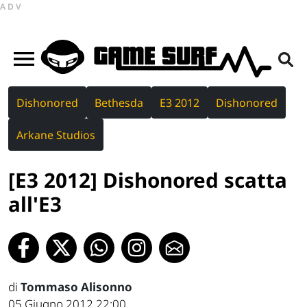
ADV
Dishonored
Bethesda
E3 2012
Dishonored
Arkane Studios
[E3 2012] Dishonored scatta
all'E3
di
Tommaso Alisonno
05 Giugno 2012 22:00