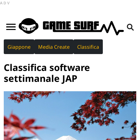
ADV
Giappone
Media Create
Classifica
Classifica software
settimanale JAP