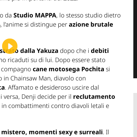
to da
Studio MAPPA
, lo stesso studio dietro
4
, l’anime si distingue per
azione brutale
strato dalla Yakuza
dopo che i
debiti
o ricaduti su di lui. Dopo essere stato
le compagno
cane motosega Pochita
si
lo in Chainsaw Man, diavolo con
ta
. Affamato e desideroso uscire dal
ui versa, Denji decide per il
reclutamento
 in combattimenti contro diavoli letali e
, mistero, momenti sexy e surreali
. Il