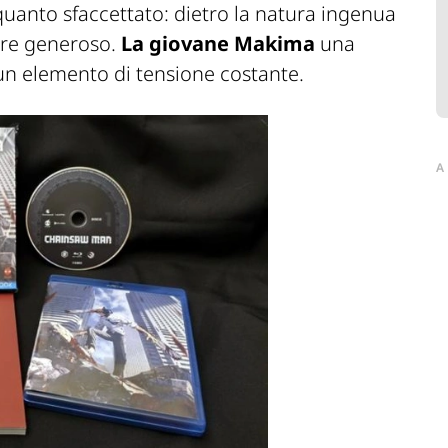
quanto sfaccettato: dietro la natura ingenua
uore generoso.
La giovane Makima
una
n elemento di tensione costante.
A