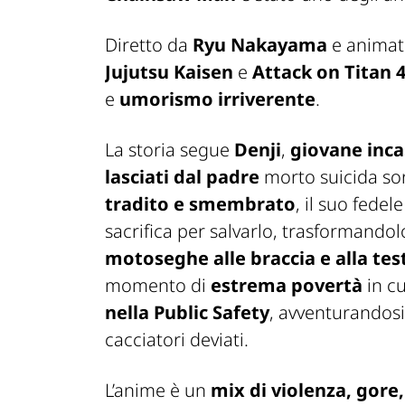
Diretto da
Ryu Nakayama
e anima
Jujutsu Kaisen
e
Attack on Titan 
e
umorismo irriverente
.
La storia segue
Denji
,
giovane inca
lasciati dal padre
morto suicida son
tradito e smembrato
, il suo fede
sacrifica per salvarlo, trasformando
motoseghe alle braccia e alla tes
momento di
estrema povertà
in c
nella Public Safety
, avventurandosi
cacciatori deviati.
L’anime è un
mix di violenza, gore