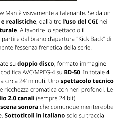
aw Man
è visivamente altalenante. Se da un
e realistiche
, dall’altro
l’uso del CGI
nei
aturale
. A favorire lo spettacolo il
a partire dal brano d’apertura "Kick Back" di
nte l’essenza frenetica della serie.
tate su
doppio disco
, formato immagine
, codifica AVC/MPEG-4 su
BD-50
. In totale
4
a circa 24' minuti. Uno
spettacolo tecnico
 e ricchezza cromatica con neri profondi. Le
io 2.0 canali
(sempre 24 bit)
 scena sonora
che comunque meriterebbe
e.
Sottotitoli in italiano
solo su traccia