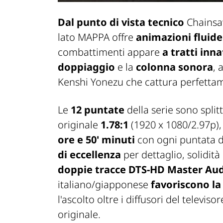
Dal punto di vista tecnico
Chains
lato MAPPA offre
animazioni fluide 
combattimenti appare
a tratti inn
doppiaggio
e la
colonna sonora
, 
Kenshi Yonezu che cattura perfettame
Le
12 puntate
della serie sono split
originale
1.78:1
(1920 x 1080/2.97p)
ore e 50' minuti
con ogni puntata d
di eccellenza
per dettaglio, solidità
doppie tracce DTS-HD Master Aud
italiano/giapponese
favoriscono la
l'ascolto oltre i diffusori del televisor
originale.