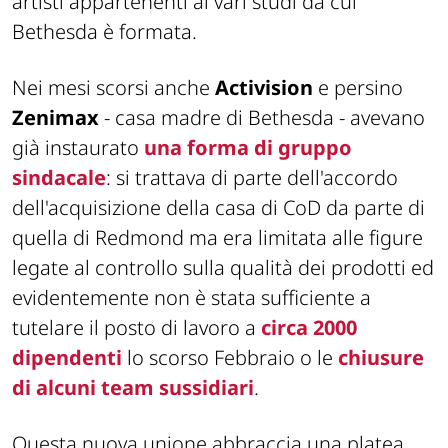
artisti appartenenti ai vari studi da cui
Bethesda è formata.
Nei mesi scorsi anche
Activision
e persino
Zenimax
- casa madre di Bethesda - avevano
già instaurato
una forma di gruppo
sindacale
: si trattava di parte dell'accordo
dell'acquisizione della casa di CoD da parte di
quella di Redmond ma era limitata alle figure
legate al controllo sulla qualità dei prodotti ed
evidentemente non è stata sufficiente a
tutelare il posto di lavoro a
circa 2000
dipendenti
lo scorso Febbraio o le
chiusure
di alcuni team sussidiari
.
Questa nuova unione abbraccia una platea