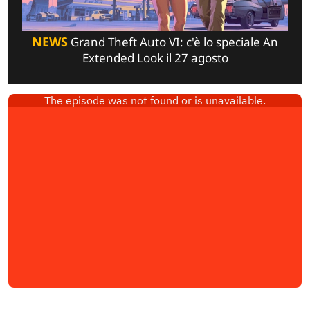
NEWS
Grand Theft Auto VI: c'è lo speciale An
Extended Look il 27 agosto