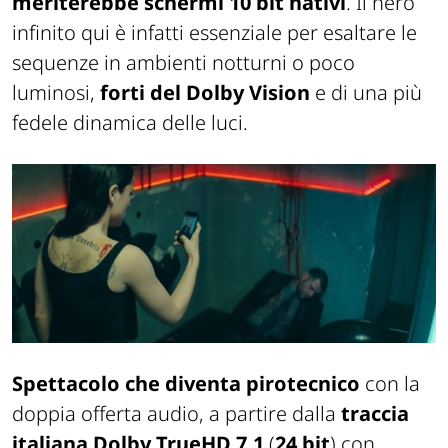
meriterebbe schermi 10 bit nativi
. Il nero
infinito qui è infatti essenziale per esaltare le
sequenze in ambienti notturni o poco
luminosi,
forti del Dolby Vision
e di una più
fedele dinamica delle luci.
Spettacolo che diventa pirotecnico
con la
doppia offerta audio, a partire dalla
traccia
italiana Dolby TrueHD 7.1
(
24 bit
) con