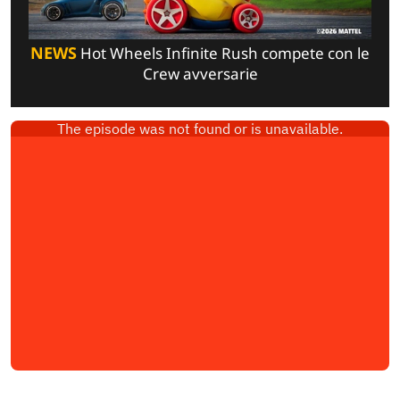
NEWS
Hot Wheels Infinite Rush compete con le
Crew avversarie