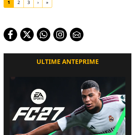
1
2
3
›
»
ULTIME ANTEPRIME