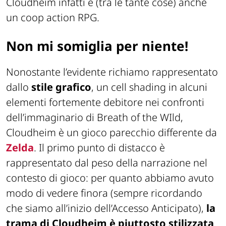
Cloudheim
infatti è (tra le tante cose) anche
un coop action RPG.
Non mi somiglia per niente!
Nonostante l’evidente richiamo rappresentato
dallo
stile grafico
, un cell shading in alcuni
elementi fortemente debitore nei confronti
dell’immaginario di
Breath of the WIld
,
Cloudheim
è un gioco parecchio differente da
Zelda
. Il primo punto di distacco è
rappresentato dal peso della narrazione nel
contesto di gioco: per quanto abbiamo avuto
modo di vedere finora (sempre ricordando
che siamo all’inizio dell’Accesso Anticipato),
la
trama di
Cloudheim
è piuttosto stilizzata