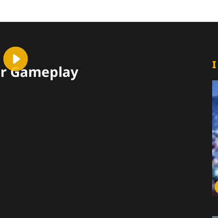
I
per Gameplay