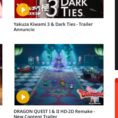
Yakuza Kiwami 3 & Dark Ties - Trailer
Annuncio
DRAGON QUEST I & II HD-2D Remake -
New Content Trailer