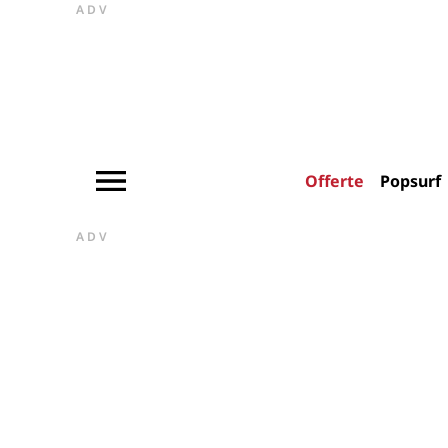
ADV
Offerte
Popsurf
ADV