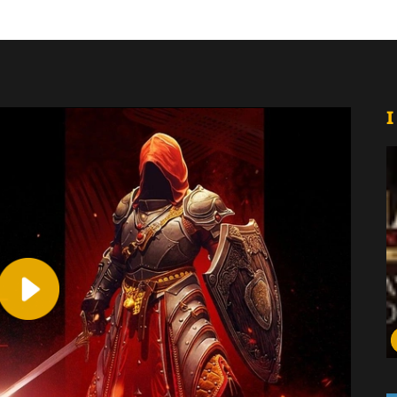
I
Play
Video